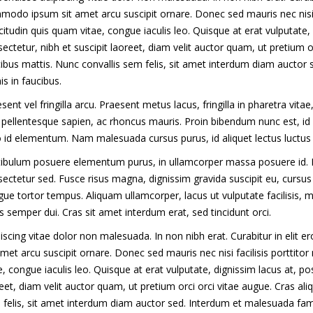
odo ipsum sit amet arcu suscipit ornare. Donec sed mauris nec nisi fa
icitudin quis quam vitae, congue iaculis leo. Quisque at erat vulputat
ectetur, nibh et suscipit laoreet, diam velit auctor quam, ut pretium o
ibus mattis. Nunc convallis sem felis, sit amet interdum diam aucto
is in faucibus.
sent vel fringilla arcu. Praesent metus lacus, fringilla in pharetra vita
 pellentesque sapien, ac rhoncus mauris. Proin bibendum nunc est, i
 id elementum. Nam malesuada cursus purus, id aliquet lectus luctus e
ibulum posuere elementum purus, in ullamcorper massa posuere id. N
ectetur sed. Fusce risus magna, dignissim gravida suscipit eu, cursus
ue tortor tempus. Aliquam ullamcorper, lacus ut vulputate facilisis,
s semper dui. Cras sit amet interdum erat, sed tincidunt orci.
iscing vitae dolor non malesuada. In non nibh erat. Curabitur in el
amet arcu suscipit ornare. Donec sed mauris nec nisi facilisis porttitor
e, congue iaculis leo. Quisque at erat vulputate, dignissim lacus at, 
eet, diam velit auctor quam, ut pretium orci orci vitae augue. Cras al
felis, sit amet interdum diam auctor sed. Interdum et malesuada fam