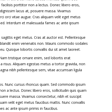
cilisis porttitor non a lectus. Donec libero eros,
e, dignissim lacus at, posuere massa. Vivamus
rci orci vitae augue. Cras aliquam velit eget metus
r sed. Interdum et malesuada fames ac ante ipsum
e, sagittis eget metus. Cras at auctor est. Pellentesque
d blandit enim venenatis non. Mauris commodo sodales
u. Quisque lobortis convallis dui sit amet laoreet.
am tristique ornare enim, sed lobortis erat
 a risus. Aliquam egestas metus a tortor gravida, non
 magna nibh pellentesque sem, vitae accumsan ligula
it eros. Nunc cursus rhoncus quam. Sed commodo ipsum
 non a lectus. Donec libero eros, sollicitudin quis quam
posuere massa. Vivamus consectetur, nibh et suscipit
iquam velit eget metus faucibus mattis. Nunc convallis
es ac ante ipsum primis in faucibus.