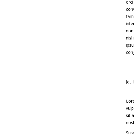
orci
conv
fame
inte
non 
nisl
ipsu
cong
[dt_
Lore
vulp
sit 
nost
Susp