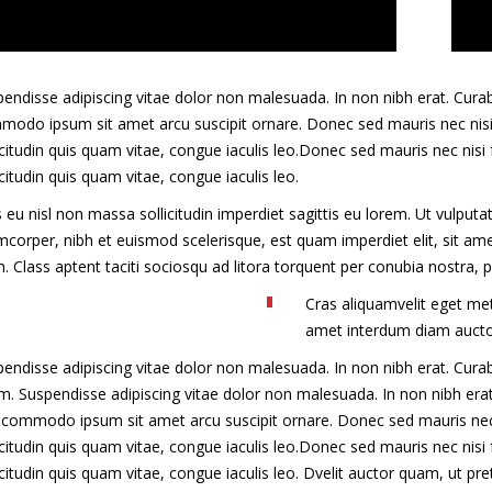
endisse adipiscing vitae dolor non malesuada. In non nibh erat. Curab
odo ipsum sit amet arcu suscipit ornare. Donec sed mauris nec nisi fa
icitudin quis quam vitae, congue iaculis leo.Donec sed mauris nec nisi f
icitudin quis quam vitae, congue iaculis leo.
 eu nisl non massa sollicitudin imperdiet sagittis eu lorem. Ut vulputa
mcorper, nibh et euismod scelerisque, est quam imperdiet elit, sit am
. Class aptent taciti sociosqu ad litora torquent per conubia nostra,
Cras aliquamvelit eget met
amet interdum diam aucto
endisse adipiscing vitae dolor non malesuada. In non nibh erat. Curab
. Suspendisse adipiscing vitae dolor non malesuada. In non nibh erat
commodo ipsum sit amet arcu suscipit ornare. Donec sed mauris nec nis
icitudin quis quam vitae, congue iaculis leo.Donec sed mauris nec nisi f
icitudin quis quam vitae, congue iaculis leo.
Dvelit auctor quam, ut pr