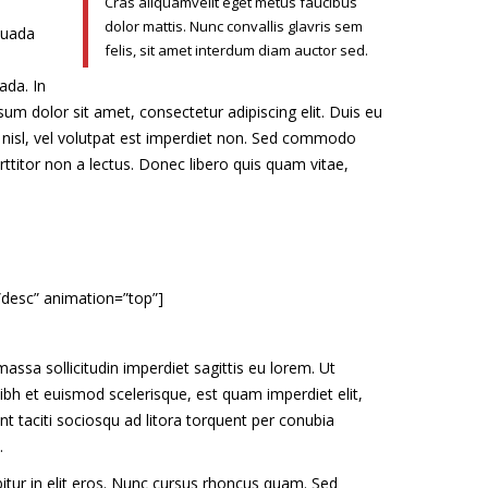
Cras aliquamvelit eget metus faucibus
dolor mattis. Nunc convallis glavris sem
suada
felis, sit amet interdum diam auctor sed.
ada. In
um dolor sit amet, consectetur adipiscing elit. Duis eu
is nisl, vel volutpat est imperdiet non. Sed commodo
rttitor non a lectus. Donec libero quis quam vitae,
”desc” animation=”top”]
assa sollicitudin imperdiet sagittis eu lorem. Ut
nibh et euismod scelerisque, est quam imperdiet elit,
t taciti sociosqu ad litora torquent per conubia
.
itur in elit eros. Nunc cursus rhoncus quam. Sed