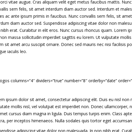
 orci vitae augue. Cras aliquam velit eget metus faucibus mattis. Nunc
allis sem felis, sit amet interdum diam auctor sed. Interdum et male
s ac ante ipsum primis in faucibus. Nunc convallis sem felis, sit amet
rdum diam auctor sed. Suspendisse adipiscing vitae dolor non malesu
nibh erat. Curabitur in elit eros. Nunc cursus rhoncus quam. Lorem ips
 non massa sollicitudin imperdiet sagittis eu lorem. Ut vulputate moll
m sit amet arcu suscipit ornare. Donec sed mauris nec nisi facilisis po
ue iaculis leo.
logos columns=”4″ dividers=”true” number=”8″ orderby=”date” order=
m ipsum dolor sit amet, consectetur adipiscing elit. Duis eu nisl non m
utate mollis nisl, vel volutpat est imperdiet non. Donec ullamcorper, 
amet cursus diam magna in ligula. Duis tempus turpis enim. Class apten
ra, per inceptos himenaeos. Nulla sodales quis tortor eget accumsan
endisse adipiscing vitae dolor non malesuada. In non nibh erat. Curab