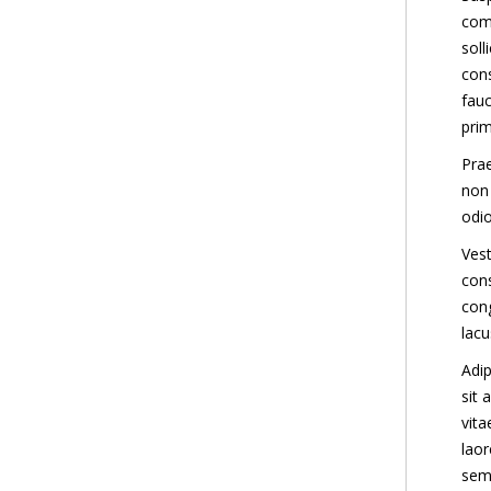
comm
soll
cons
fauc
prim
Prae
non
odio
Vest
cons
cong
lacu
Adip
sit 
vita
laor
sem 